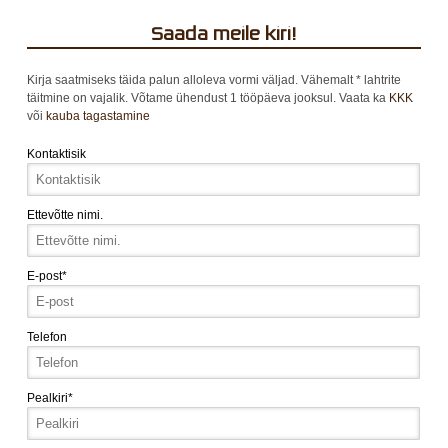
Saada meile kiri!
Kirja saatmiseks täida palun alloleva vormi väljad. Vähemalt * lahtrite
täitmine on vajalik. Võtame ühendust 1 tööpäeva jooksul. Vaata ka
KKK
või
kauba tagastamine
Kontaktisik
Ettevõtte nimi.
E-post*
Telefon
Pealkiri*