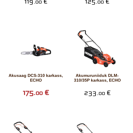
119.
€
125.
€
00
00
Akusaag DCS-310 karkass,
Akumuruniiduk DLM-
ECHO
310/35P karkass, ECHO
175.
€
233.
€
00
00