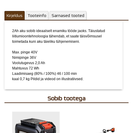
Kirjeldus
Tooteinfo
Sarnased tooted
2Ah aku sobib ideaalselt enamiku tööde jaoks. Täiustatud
liitiumioontehnoloogia tähendab, et saate täisvõimsusel
toimetada kuni aku täieliku tühjenemiseni.
Max. pinge 40V
Nimipinge 36V
Voolutugevus 2,0 Ah
Mahtuvus 72 Wh
Laadimisaeg (80% / 100%) 46 / 100 min
kaal 0,7 kg
Pildid ja videod on illustratiivsed.
Sobib tootega