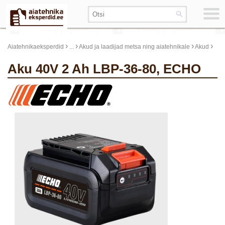
›
›
›
›
Aiatehnikaeksperdid
...
Akud ja laadijad metsa ning aiatehnikale
Akud
Aku 40V 2 Ah LBP-36-80, ECHO
update thumb