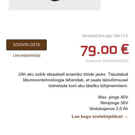
×
Tavahind (km-ga): 106.73 €
Teie nimi*
79.00
€
SOOVIN OSTA
Ettevõtte nimi.
Leia edasimüüja
Tootekood:
28790200&ECHO
Telefon*
2Ah aku sobib ideaalselt enamiku tööde jaoks. Täiustatud
E-post*
liitiumioontehnoloogia tähendab, et saate täisvõimsusel
toimetada kuni aku täieliku tühjenemiseni.
Vali lähim keskus*
Max. pinge 40V
Nimipinge 36V
Lisainfo
Voolutugevus 2,0 Ah
Mahtuvus 72 Wh
Loe kogu tootekirjeldust →
Laadimisaeg (80% / 100%) 46 / 100 min
kaal 0,7 kg
Pildid ja videod on illustratiivsed.