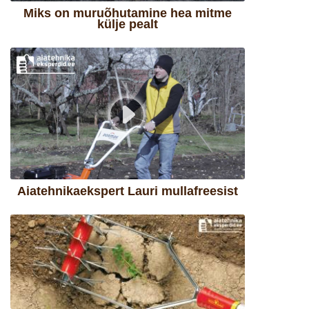
Miks on muruõhutamine hea mitme
külje pealt
Aiatehnikaekspert Lauri mullafreesist