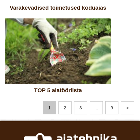
Varakevadised toimetused koduaias
TOP 5 aiatööriista
1
2
3
...
9
>