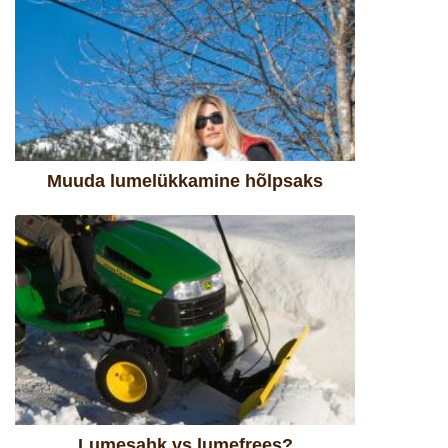
Muuda lumelükkamine hõlpsaks
Lumesahk vs lumefrees?