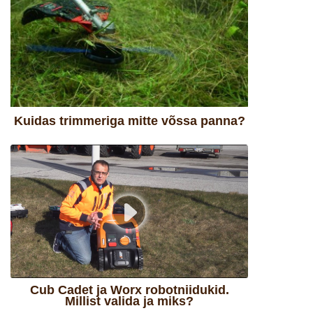
Kuidas trimmeriga mitte võssa panna?
Cub Cadet ja Worx robotniidukid.
Millist valida ja miks?