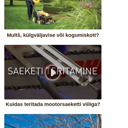
Multš, külgväljavise või kogumiskott?
Kuidas teritada mootorsaeketti viiliga?