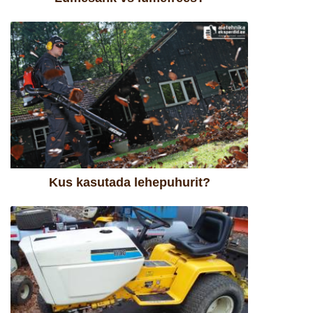
Kus kasutada lehepuhurit?