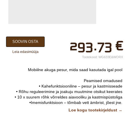
×
293.73
€
SOOVIN OSTA
Teie nimi*
Leia edasimüüja
Ettevõtte nimi.
Tootekood:
WG633E&WORX
Telefon*
Mobiilne akuga pesur, mida saad kasutada igal pool
E-post*
Peamised omadused
• Kahefunktsiooniline – pesur ja kastmisseade
Vali lähim keskus*
• Rõhu reguleerimine ja joakuju muutmine otsikut keerates
• 10 x suurem rõhk võrreldes aiavooliku ja kastmispüstoliga
•Imemisfunktsioon – tõmbab vett ämbrist, jõest jne.
•Vooliku kiirühendus
Lisainfo
Loe kogu tootekirjeldust →
•Kerge ja kompaktne
Tehnilised andmed