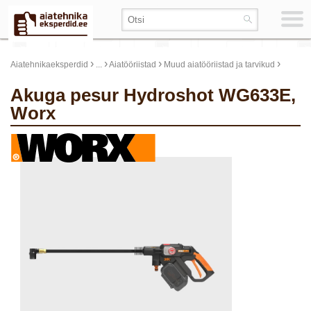
›
›
›
›
Aiatehnikaeksperdid
...
Aiatööriistad
Muud aiatööriistad ja tarvikud
Akuga pesur Hydroshot WG633E,
Worx
update thumb