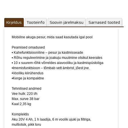
Vee hulk: 220 l/h
Max. surve 38 bar
Kaal:2,35 kg
Kirjeldus
Tooteinfo
Soovin järelmaksu
Sarnased tooted
Komplektis
Aku 20V 4 Ah, 1 h laadija, 6 m voolik ujuki ja filtriga,
multiotsik, pikk toru
Mobiilne akuga pesur, mida saad kasutada igal pool
Pildid ja videod on illustratiivsed.
Peamised omadused
• Kahefunktsiooniline – pesur ja kastmisseade
• Rõhu reguleerimine ja joakuju muutmine otsikut keerates
• 10 x suurem rõhk võrreldes aiavooliku ja kastmispüstoliga
•Imemisfunktsioon – tõmbab vett ämbrist, jõest jne.
•Vooliku kiirühendus
•Kerge ja kompaktne
Tehnilised andmed
Vee hulk: 220 l/h
Max. surve 38 bar
Kaal:2,35 kg
Komplektis
Aku 20V 4 Ah, 1 h laadija, 6 m voolik ujuki ja filtriga,
multiotsik, pikk toru