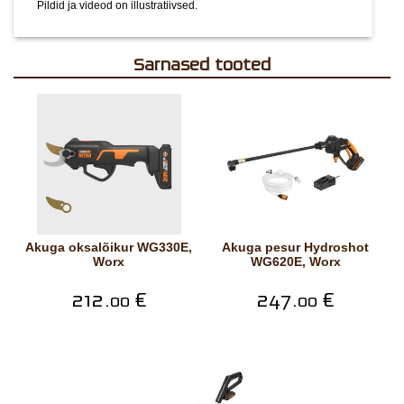
Pildid ja videod on illustratiivsed.
Sarnased tooted
Akuga oksalõikur WG330E,
Akuga pesur Hydroshot
Worx
WG620E, Worx
212.
€
247.
€
00
00