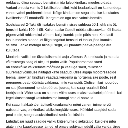
eeldavad õliga segatud bensiini, mida tuleb kindlasti meeles pidada.
Variant on osta valmis 2-taktilise bensiini, kuid teadaolevalt on ka nendega
vahetevahel probleemi olnud. Kõige kindlam on segu teha ise kasutades
kvaliteetset 2T mootoriõli. Kergeim on aga osta valmis bensiin.
Spetsiaalset 2-Takti õli lisatakse bensiini sisse suhtega 50:1, ehk siis 5L
bensiini kohta 100ml õli. Kui on raske täpselt mõõta, siis soovitan õli lisada
pigem veidi rohkem kui vähem, kuigi kumbki pole päris hea. Kindlasti
tasub meeles pidada, et õliga segatud bensiini ei tohiks jätta kauaks
seisma. Tehke korraga niipalju segu, kui plaanite päeva-paariga ära
kulutada
Mootorite valikul on üks olulisemaid asju võimsus. Suure kaalu ja madala
võimsusega saag ei ole just parim valik. Populaarsemad saed
on ennekõike väiksemate mõõtude ja kaaluga saed, millest on
suuremad võimsuse näitajad kätte saadud. Olles algaja mootorsaagide
teemal, soovitan kindlasti vaadata kergema ja nõrgema sae poole, sest
peremees peab tööriista valdama, mitte vastupidi. Olulisem kui hobujõud
on sae jõumoment nende pöörete juures, kus saag reaalselt tööd
teeb(saed). Vähe kasu on suurest võimsusest maksimaalsetel pööretel, kui
tegelikkuses saagi kasutades me kunagi neid ei saavuta.
Kui saagi hakkab tõenäoliselt kasutama ka mõni vanem inimene või
naisterahvas, on kindlasti abiks kergkäivitusest. Kõikidel saagidel seda
peal ei ole, seega tasuks kindlasti seda üle küsida.
Lühidalt sai nüüd saagide valiku kriteeriumeid selgitatud, kui olete juba
aiatehnika kauplusesse läinud, et omale sobivat mudelit välja valida, ärge