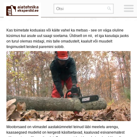
Kas toimetate koduaias või käite vahel ka metsas - see on väga oluline
küsimus kui asute uut saagi soetama. Üldiselt on nii, et iga kasutaja jaoks
on turul olemas midagi, mis talle
omadustelt, kaalult või muudelt
tingimustelt
teistest paremini sobib.
Mootorsaed on viimastel aastakümnetel teinud läbi meeletu arengu,
kaasaegsed mudelid on kergesti käsitsetavad, kaaluvad esivanematest