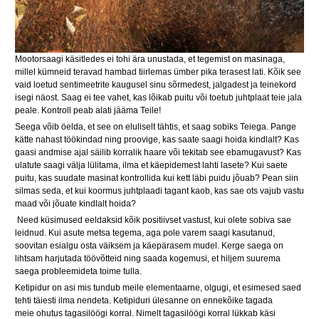
Mootorsaagi käsitledes ei tohi ära unustada, et tegemist on masinaga,
millel kümneid teravad hambad tiirlemas ümber pika terasest lati. Kõik see
vaid loetud sentimeetrite kaugusel sinu sõrmedest, jalgadest ja teinekord
isegi näost. Saag ei tee vahet, kas lõikab puitu või toetub juhtplaat teie jala
peale. Kontroll peab alati jääma Teile!
Seega võib öelda, et see on eluliselt tähtis, et saag sobiks Teiega. Pange
kätte nahast töökindad ning proovige, kas saate saagi hoida kindlalt? Kas
gaasi andmise ajal säilib korralik haare või tekitab see ebamugavust? Kas
ulatute saagi välja lülitama, ilma et käepidemest lahti lasete? Kui saete
puitu, kas suudate masinat kontrollida kui kett läbi puidu jõuab? Pean siin
silmas seda, et kui koormus juhtplaadi tagant kaob, kas sae ots vajub vastu
maad või jõuate kindlalt hoida?
Need küsimused eeldaksid kõik positiivset vastust, kui olete sobiva sae
leidnud. Kui asute metsa tegema, aga pole varem saagi kasutanud,
soovitan esialgu osta väiksem ja käepärasem mudel. Kerge saega on
lihtsam harjutada töövõtteid ning saada kogemusi, et hiljem suurema
saega probleemideta toime tulla.
Ketipidur on asi mis tundub meile elementaarne, olgugi, et esimesed saed
tehti täiesti ilma nendeta. Ketipiduri ülesanne on ennekõike tagada
meie ohutus tagasilöögi korral. Nimelt tagasilöögi korral lükkab käsi