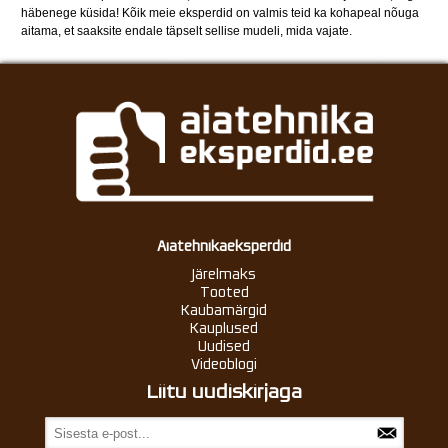
häbenege küsida! Kõik meie eksperdid on valmis teid ka kohapeal nõuga
aitama, et saaksite endale täpselt sellise mudeli, mida vajate.
Aiatehnikaeksperdid
Järelmaks
Tooted
Kaubamärgid
Kauplused
Uudised
Videoblogi
Liitu uudiskirjaga