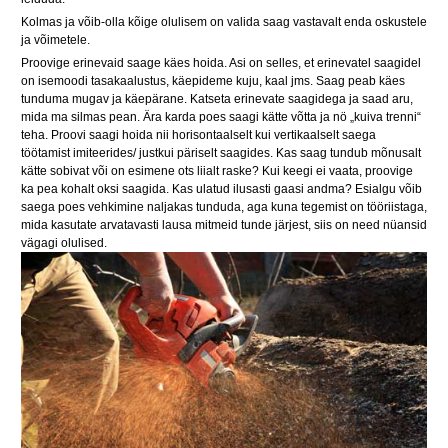
Kolmas ja võib-olla kõige olulisem on valida saag vastavalt enda oskustele
ja võimetele.
Proovige erinevaid saage käes hoida. Asi on selles, et erinevatel saagidel
on isemoodi tasakaalustus, käepideme kuju, kaal jms. Saag peab käes
tunduma mugav ja käepärane. Katseta erinevate saagidega ja saad aru,
mida ma silmas pean. Ära karda poes saagi kätte võtta ja nö „kuiva trenni“
teha. Proovi saagi hoida nii horisontaalselt kui vertikaalselt saega
töötamist imiteerides/ justkui päriselt saagides. Kas saag tundub mõnusalt
kätte sobivat või on esimene ots liialt raske? Kui keegi ei vaata, proovige
ka pea kohalt oksi saagida. Kas ulatud ilusasti gaasi andma? Esialgu võib
saega poes vehkimine naljakas tunduda, aga kuna tegemist on tööriistaga,
mida kasutate arvatavasti lausa mitmeid tunde järjest, siis on need nüansid
vägagi olulised.