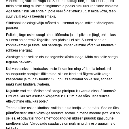
vähem ning valik on väga lai. See on muidugi tore, kui sa tead täpselt
mida otsid ning millistele tingimustele peaks sinu uus kaaslane vastama.
Aga teisalt, kui Sul endalgi pole veel õiget ettekujutust mida võtta, teeb
suur valik elu ka keerulisemaks.
Siinkohal tooksingi välja mõned olulisemad asjad, millele tähelepanu
pöörata.
Esiteks, ärge ostke saagi ainult töömahu ja lati pikkuse järgi, ehk – kas
suurem on parem? Tegelikkuses päris nii ei ole. Suured saed on
kohmakamad ja turvaliselt nendega ümber käimine võtab ka tunduvalt
rohkem energiat.
Alustage alati sellise otsuse tegemist küsimusega: Mida ma selle saega
tegema hakkan?
Kui vastuseks on koduaias okste lõikamine ning võib-olla teinekord
saunapuude parajaks lõikamine, siis on kindlasti õigem valik kerge,
käepärane ja mugav tööriist. Suur pluss siinkohal on ka see, et need
maksavad tunduvalt vähem.
Kujutate end ette tõelise profisaega pirnipuu kuivanud oksa lõikamas?
Eriti veel kui oks asetseb kõrgemal kui 1,5m. See võib üsna tülikas
ettevõtmine olla, kas pole?
Teine oluline asi on kindlasti valida tuntud tootja kaubamärk. See on üks
põhitõdedest, mille võiks iga tööriista soetav inimene meelde jätta! Asi on
selles, et odavatel "no-name" toodangutel üldiselt puudub igasugune
järelteenindus. Varuosade saadavus on nõrk ning tihti ei pruugigi neid
leiduda.