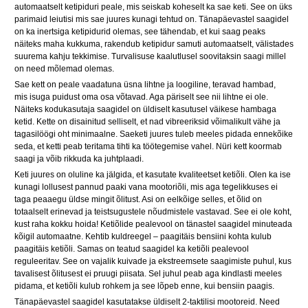
automaatselt ketipiduri peale, mis seiskab koheselt ka sae keti. See on üks
parimaid leiutisi mis sae juures kunagi tehtud on. Tänapäevastel saagidel
on ka inertsiga ketipidurid olemas, see tähendab, et kui saag peaks
näiteks maha kukkuma, rakendub ketipidur samuti automaatselt, välistades
suurema kahju tekkimise. Turvalisuse kaalutlusel soovitaksin saagi millel
on need mõlemad olemas.
Sae kett on peale vaadatuna üsna lihtne ja loogiline, teravad hambad,
mis isuga puidust oma osa võtavad. Aga päriselt see nii lihtne ei ole.
Näiteks kodukasutaja saagidel on üldiselt kasutusel väikese hambaga
ketid. Kette on disainitud selliselt, et nad vibreeriksid võimalikult vähe ja
tagasilöögi oht minimaalne. Saeketi juures tuleb meeles pidada ennekõike
seda, et ketti peab teritama tihti ka töötegemise vahel. Nüri kett koormab
saagi ja võib rikkuda ka juhtplaadi.
Keti juures on oluline ka jälgida, et kasutate kvaliteetset ketiõli. Olen ka ise
kunagi lollusest pannud paaki vana mootoriõli, mis aga tegelikkuses ei
taga peaaegu üldse mingit õlitust. Asi on eelkõige selles, et õlid on
totaalselt erinevad ja teistsugustele nõudmistele vastavad. See ei ole koht,
kust raha kokku hoida! Ketiõlide pealevool on tänastel saagidel minuteada
kõigil automaatne. Kehtib kuldreegel – paagitäis bensiini kohta kulub
paagitäis ketiõli. Samas on teatud saagidel ka ketiõli pealevool
reguleeritav. See on vajalik kuivade ja ekstreemsete saagimiste puhul, kus
tavalisest õlitusest ei pruugi piisata. Sel juhul peab aga kindlasti meeles
pidama, et ketiõli kulub rohkem ja see lõpeb enne, kui bensiin paagis.
Tänapäevastel saagidel kasutatakse üldiselt 2-taktilisi mootoreid. Need