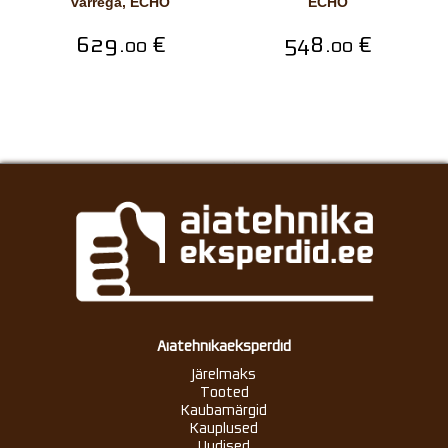
varrega, ECHO
ECHO
629.
€
548.
€
00
00
Aiatehnikaeksperdid
Järelmaks
Tooted
Kaubamärgid
Kauplused
Uudised