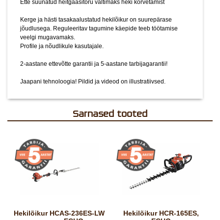
Ette suunatud heitgaasitoru vältimaks heki kõrvetamist
Kerge ja hästi tasakaalustatud hekilõikur on suurepärase
jõudlusega. Reguleeritav tagumine käepide teeb töötamise
veelgi mugavamaks.
Profile ja nõudlikule kasutajale.
2-aastane ettevõtte garantii ja 5-aastane tarbijagarantii!
Jaapani tehnoloogia!
Pildid ja videod on illustratiivsed.
Sarnased tooted
Hekilõikur HCAS-236ES-LW
Hekilõikur HCR-165ES,