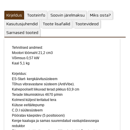
Pööratav käepidev (5 positsiooni)
Kerge kaaluga ja samas suurendatud vastupidavusega
Kirjeldus
Tooteinfo
Soovin järelmaksu
Miks osta?
reduktor
Ette suunatud heitgaasitoru vältimaks heki kõrvetamist
Kasutusjuhendid
Toote lisafailid
Tootevideod
Kerge ja hästi tasakaalustatud hekilõikur on suurepärase
Sarnased tooted
jõudlusega. Reguleeritav tagumine käepide teeb töötamise
veelgi mugavamaks.
Tehnilised andmed:
Profile ja nõudlikule kasutajale.
Mootori töömaht 21,2 cm3
Võimsus 0,57 kW
2-aastane ettevõtte garantii ja 5-aastane tarbijagarantii!
Kaal 5,1 kg
Jaapani tehnoloogia!
Pildid ja videod on illustratiivsed.
Kirjeldus:
ES-Start- kergkäivitusüsteem
Tõhus vibravastane süsteem (AntiVibe).
Kahepoolselt liikuvad terad pikkus 63,9 cm
Terade liikumiskiirus 4670 p/min
Kolmest küljest teritatud tera
Kütuse eeltäitepump
C.D.I süütesüsteem
Pööratav käepidev (5 positsiooni)
Kerge kaaluga ja samas suurendatud vastupidavusega
reduktor