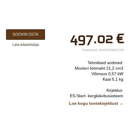
×
497.02
€
SOOVIN OSTA
Teie nimi*
Leia edasimüüja
Ettevõtte nimi.
Tootekood:
24434200&ECHO
Telefon*
Tehnilised andmed:
Mootori töömaht 21,2 cm3
E-post*
Võimsus 0,57 kW
Kaal 5,1 kg
Vali lähim keskus*
Kirjeldus:
ES-Start- kergkäivitusüsteem
Tõhus vibravastane süsteem (AntiVibe).
Lisainfo
Loe kogu tootekirjeldust →
Kahepoolselt liikuvad terad pikkus 63,9 cm
Terade liikumiskiirus 4670 p/min
Kolmest küljest teritatud tera
Kütuse eeltäitepump
C.D.I süütesüsteem