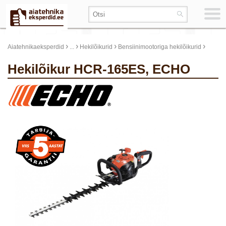
›
›
›
›
Aiatehnikaeksperdid
...
Hekilõikurid
Bensiinimootoriga hekilõikurid
Hekilõikur HCR-165ES, ECHO
update thumb