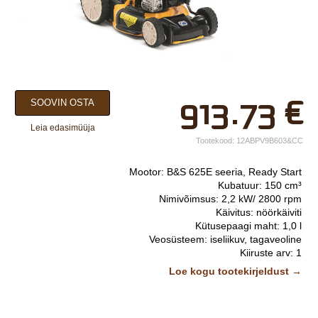
×
913.73
€
SOOVIN OSTA
Teie nimi*
Leia edasimüüja
Ettevõtte nimi.
Tootekood:
12ABPV9B603&CC
Telefon*
Mootor: B&S 625E seeria, Ready Start
Kubatuur: 150 cm³
E-post*
Nimivõimsus: 2,2 kW/ 2800 rpm
Käivitus: nöörkäiviti
Vali lähim keskus*
Kütusepaagi maht: 1,0 l
Veosüsteem: iseliikuv, tagaveoline
Kiiruste arv: 1
Kiirus: 0 - 3,6 km/h
Lisainfo
Loe kogu tootekirjeldust →
Niidetav ala: 950 m2/h
Niidukorpus: teras
Niidulaius: 53 cm