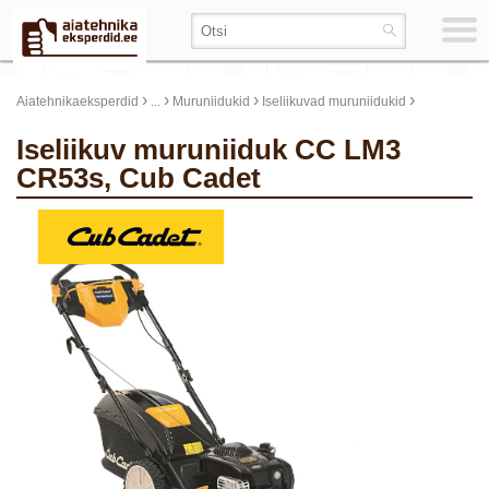
›
›
›
›
Aiatehnikaeksperdid
...
Muruniidukid
Iseliikuvad muruniidukid
Iseliikuv muruniiduk CC LM3
CR53s, Cub Cadet
update thumb