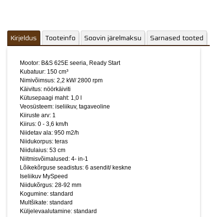
Niitmisvõimalused: 4- in-1
Lõikekõrguse seadistus: 6 asendit/ keskne
Iseliikuv MySpeed
Niidukõrgus: 28-92 mm
Kirjeldus
Tooteinfo
Soovin järelmaksu
Kogumine: standard
Sarnased tooted
Multšikate: standard
Küljelevaalutamine: standard
Mootor: B&S 625E seeria, Ready Start
Tahavaalutamine ilma kogurita: standard
Kubatuur: 150 cm³
Rohukoguri tüüp: pehme kott kõva pealisega
Nimivõimsus: 2,2 kW/ 2800 rpm
Rohukogur: 70 l
Käivitus: nöörkäiviti
Rohukoti täitumisandur: standard
Kütusepaagi maht: 1,0 l
Rattad: 200 mm ees ja 280 mm taga
Veosüsteem: iseliikuv, tagaveoline
Kahe kuullaagriga: standard
Kiiruste arv: 1
Pesemisotsak: standard
Kiirus: 0 - 3,6 km/h
Käepideme tüüp: My Speed
Niidetav ala: 950 m2/h
Kokkukäiv käepide: standard
Niidukorpus: teras
Muudetava kõrgusega käepide: standard
Niidulaius: 53 cm
LpA/LwA/LwAg (dB): 86/96/98
Niitmisvõimalused: 4- in-1
Kaal: 39 kg
Lõikekõrguse seadistus: 6 asendit/ keskne
Iseliikuv MySpeed
Niidukõrgus: 28-92 mm
Lõikelaius: 53 cm
Kogumine: standard
Mootor: : B&S 625E seeria
Multšikate: standard
Silindri kubatuur: 150 cm³
Küljelevaalutamine: standard
Lõikemeetod: koguja, multšikate, küljelevaalutamine,