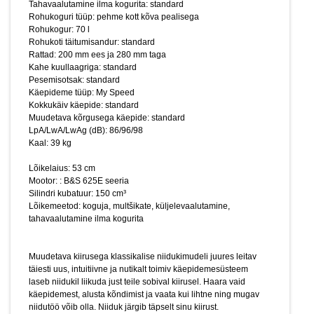
Tahavaalutamine ilma kogurita: standard
tahavaalutamine ilma kogurita
Rohukoguri tüüp: pehme kott kõva pealisega
Rohukogur: 70 l
Rohukoti täitumisandur: standard
Muudetava kiirusega klassikalise niidukimudeli juures leitav
Rattad: 200 mm ees ja 280 mm taga
täiesti uus, intuitiivne ja nutikalt toimiv käepidemesüsteem
Kahe kuullaagriga: standard
laseb niidukil liikuda just teile sobival kiirusel. Haara vaid
Pesemisotsak: standard
käepidemest, alusta kõndimist ja vaata kui lihtne ning mugav
Käepideme tüüp: My Speed
niidutöö võib olla. Niiduk järgib täpselt sinu kiirust.
Kokkukäiv käepide: standard
Külgväljaviske suunaja, suured tagarattad ning kõva kattega,
Muudetava kõrgusega käepide: standard
täitumisindikaatorit omav kogumiskott.
Pildid ja videod on
LpA/LwA/LwAg (dB): 86/96/98
illustratiivsed.
Kaal: 39 kg
Lõikelaius: 53 cm
Mootor: : B&S 625E seeria
Silindri kubatuur: 150 cm³
Lõikemeetod: koguja, multšikate, küljelevaalutamine,
tahavaalutamine ilma kogurita
Muudetava kiirusega klassikalise niidukimudeli juures leitav
täiesti uus, intuitiivne ja nutikalt toimiv käepidemesüsteem
laseb niidukil liikuda just teile sobival kiirusel. Haara vaid
käepidemest, alusta kõndimist ja vaata kui lihtne ning mugav
niidutöö võib olla. Niiduk järgib täpselt sinu kiirust.