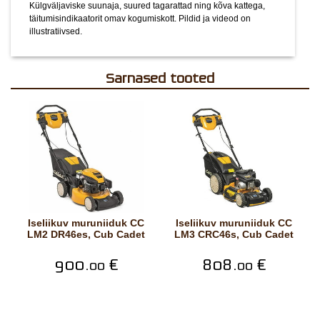
Külgväljaviske suunaja, suured tagarattad ning kõva kattega,
täitumisindikaatorit omav kogumiskott.
Pildid ja videod on
illustratiivsed.
Sarnased tooted
Iseliikuv muruniiduk CC
Iseliikuv muruniiduk CC
LM2 DR46es, Cub Cadet
LM3 CRC46s, Cub Cadet
900.
€
808.
€
00
00