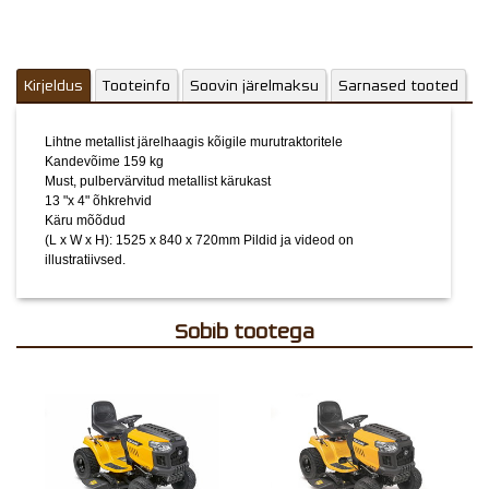
Kirjeldus
Tooteinfo
Soovin järelmaksu
Sarnased tooted
Lihtne metallist järelhaagis kõigile murutraktoritele
Kandevõime 159 kg
Must, pulbervärvitud metallist kärukast
13 "x 4" õhkrehvid
Käru mõõdud
(L x W x H): 1525 x 840 x 720mm
Pildid ja videod on
illustratiivsed.
Sobib tootega