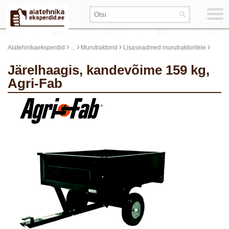
›
›
›
›
Aiatehnikaeksperdid
...
Murutraktorid
Lisaseadmed murutraktoritele
Järelhaagis, kandevõime 159 kg,
Agri-Fab
update thumb