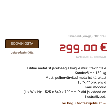
×
Tavahind (km-ga): 380.13 €
Teie nimi*
299.00
€
SOOVIN OSTA
Ettevõtte nimi.
Leia edasimüüja
Tootekood:
45-03038&AF
Telefon*
Lihtne metallist järelhaagis kõigile murutraktoritele
E-post*
Kandevõime 159 kg
Must, pulbervärvitud metallist kärukast
Vali lähim keskus*
13 "x 4" õhkrehvid
Käru mõõdud
(L x W x H): 1525 x 840 x 720mm
Pildid ja videod on
Lisainfo
illustratiivsed.
Loe kogu tootekirjeldust →