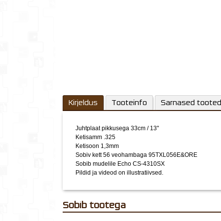
Kirjeldus
Tooteinfo
Sarnased toote
Juhtplaat pikkusega 33cm / 13"
Ketisamm .325
Ketisoon 1,3mm
Sobiv kett 56 veohambaga 95TXL056E&ORE
Sobib mudelile Echo CS-4310SX
Pildid ja videod on illustratiivsed.
Sobib tootega