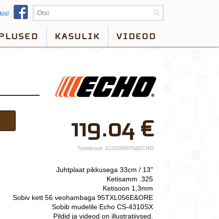
kis!
PLUSED
KASULIK
VIDEOD
×
119.04
€
Teie nimi*
Ettevõtte nimi.
Tootekood:
X122000470&ECHO
Telefon*
Juhtplaat pikkusega 33cm / 13"
Ketisamm .325
E-post*
Ketisoon 1,3mm
Sobiv kett 56 veohambaga 95TXL056E&ORE
Vali lähim keskus*
Sobib mudelile Echo CS-4310SX
Pildid ja videod on illustratiivsed.