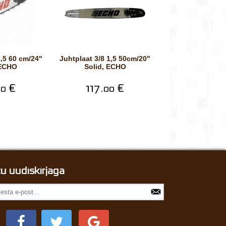
Juhtplaat 3/8 1,5 50cm/20"
 ECHO
Solid, ECHO
€
117.
€
00
00
itu uudiskirjaga