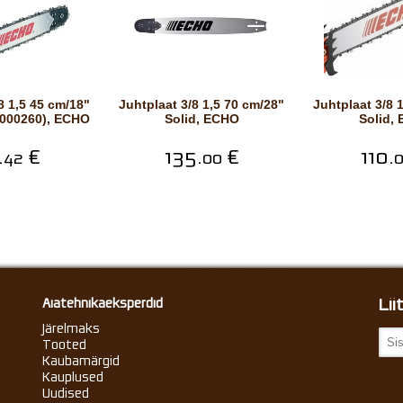
Juhtplaat 3/8 1,5 70 cm/28"
Juhtplaat 3/8 1,5 60 cm/24"
-000260), ECHO
Solid, ECHO
Solid,
.
€
135.
€
110.
42
00
Li
Aiatehnikaeksperdid
Järelmaks
Tooted
Kaubamärgid
Kauplused
Uudised