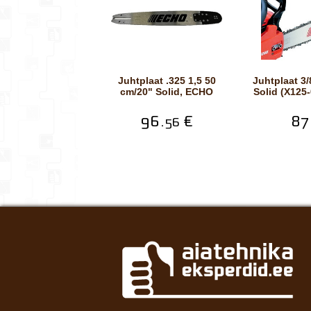
Juhtplaat .325 1,5 50
Juhtplaat 3/8 1,5 45 cm/18"
cm/20" Solid, ECHO
Solid (X125
96.
€
87
56