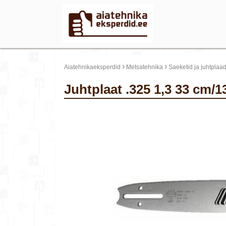
›
›
Aiatehnikaeksperdid
Metsatehnika
Saeketid ja juhtplaa
Juhtplaat .325 1,3 33 cm/
update thumb