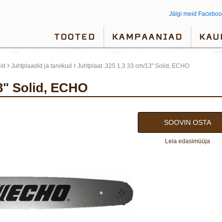
Jälgi meid Faceboo
TOOTED
KAMPAANIAD
KAU
›
›
did
Juhtplaadid ja tarvikud
Juhtplaat .325 1,3 33 cm/13" Solid, ECHO
13" Solid, ECHO
SOOVIN OSTA
Leia edasimüüja