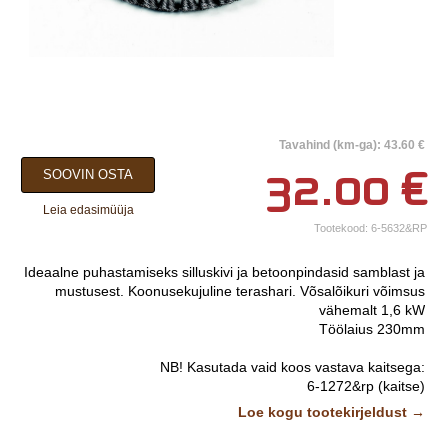
×
Tavahind (km-ga): 43.60 €
Teie nimi*
32.00
€
SOOVIN OSTA
Ettevõtte nimi.
Leia edasimüüja
Tootekood:
6-5632&RP
Telefon*
Ideaalne puhastamiseks silluskivi ja betoonpindasid samblast ja
E-post*
mustusest. Koonusekujuline terashari. Võsalõikuri võimsus
vähemalt 1,6 kW
Vali lähim keskus*
Töölaius 230mm
NB! Kasutada vaid koos vastava kaitsega:
Lisainfo
6-1272&rp (kaitse)
6-1272&rp (adapter 60x28 mm Echole)
Pildid ja videod on
Loe kogu tootekirjeldust →
illustratiivsed.