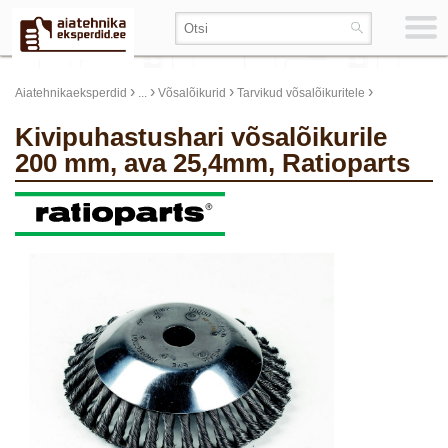
›
›
›
›
Aiatehnikaeksperdid
...
Võsalõikurid
Tarvikud võsalõikuritele
Kivipuhastushari võsalõikurile
200 mm, ava 25,4mm, Ratioparts
update thumb