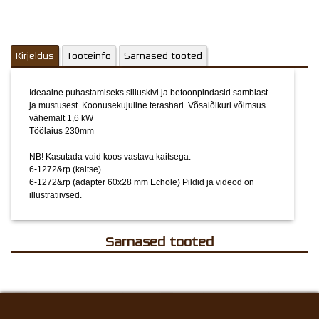
Kirjeldus
Tooteinfo
Sarnased tooted
Ideaalne puhastamiseks silluskivi ja betoonpindasid samblast
ja mustusest. Koonusekujuline terashari. Võsalõikuri võimsus
vähemalt 1,6 kW
Töölaius 230mm
NB! Kasutada vaid koos vastava kaitsega:
6-1272&rp (kaitse)
6-1272&rp (adapter 60x28 mm Echole)
Pildid ja videod on
illustratiivsed.
Sarnased tooted