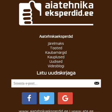
Aiatehnikaeksperdid
Järelmaks
Tooted
Kaubamärgid
Kauplused
Uudised
Videoblogi
Liitu uudiskirjaga
www.aiatehnikaeksperdid.ee | www.ate.ee