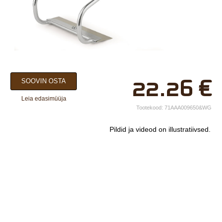
×
22.26
€
SOOVIN OSTA
Teie nimi*
Leia edasimüüja
Ettevõtte nimi.
Tootekood:
71AAA009650&WG
Telefon*
Pildid ja videod on illustratiivsed.
E-post*
Vali lähim keskus*
Lisainfo