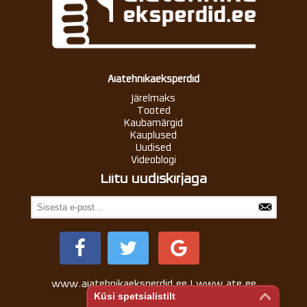
Aiatehnikaeksperdid
Järelmaks
Tooted
Kaubamärgid
Kauplused
Uudised
Videoblogi
Liitu uudiskirjaga
www.aiatehnikaeksperdid.ee | www.ate.ee
Küsi spetsialistilt