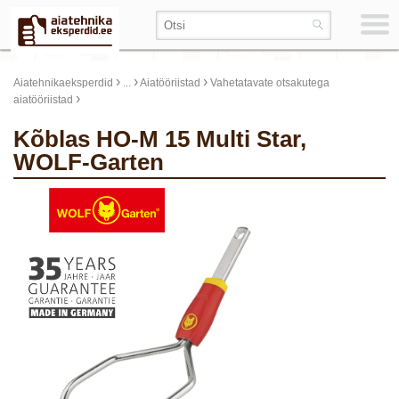
›
›
›
Aiatehnikaeksperdid
...
Aiatööriistad
Vahetatavate otsakutega
›
aiatööriistad
Kõblas HO-M 15 Multi Star,
WOLF-Garten
update thumb