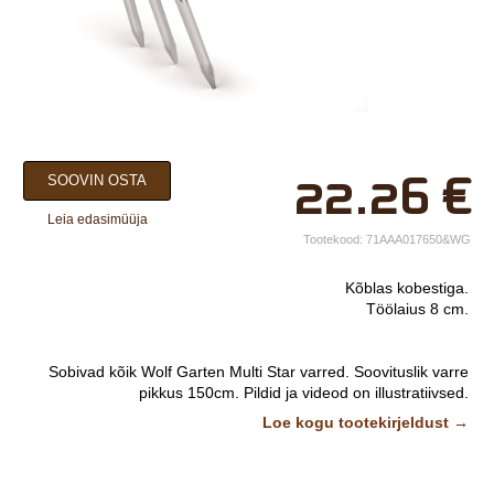
×
22.26
€
SOOVIN OSTA
Teie nimi*
Leia edasimüüja
Ettevõtte nimi.
Tootekood:
71AAA017650&WG
Telefon*
Kõblas kobestiga.
Töölaius 8 cm.
E-post*
Vali lähim keskus*
Sobivad kõik Wolf Garten Multi Star varred. Soovituslik varre
pikkus 150cm.
Pildid ja videod on illustratiivsed.
Loe kogu tootekirjeldust →
Lisainfo