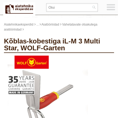
›
›
›
Aiatehnikaeksperdid
...
Aiatööriistad
Vahetatavate otsakutega
›
aiatööriistad
Kõblas-kobestiga iL-M 3 Multi
Star, WOLF-Garten
update thumb