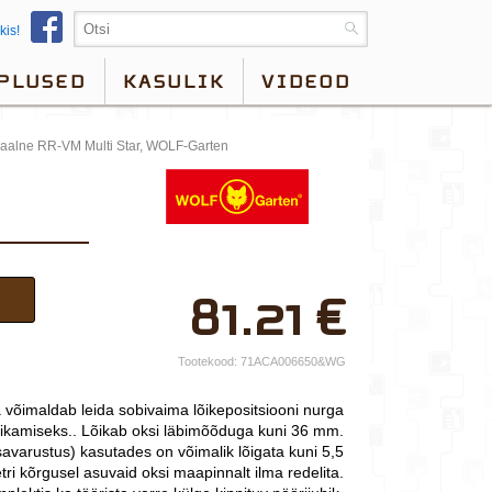
kis!
PLUSED
KASULIK
VIDEOD
onaalne RR-VM Multi Star, WOLF-Garten
×
81.21
€
Teie nimi*
Ettevõtte nimi.
Tootekood:
71ACA006650&WG
Telefon*
 võimaldab leida sobivaima lõikepositsiooni nurga
õikamiseks.. Lõikab oksi läbimõõduga kuni 36 mm.
E-post*
savarustus) kasutades on võimalik lõigata kuni 5,5
ri kõrgusel asuvaid oksi maapinnalt ilma redelita.
Vali lähim keskus*