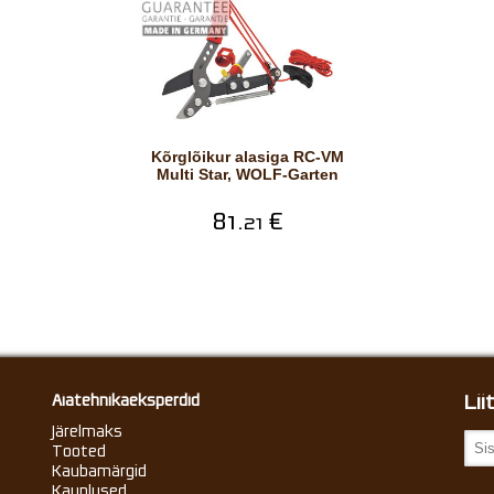
Kõrglõikur alasiga RC-VM
Multi Star, WOLF-Garten
81.
€
21
Li
Aiatehnikaeksperdid
Järelmaks
Tooted
Kaubamärgid
Kauplused