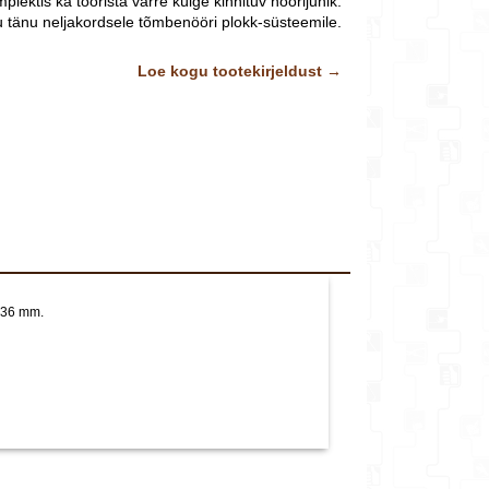
lektis ka töörista varre külge kinnituv nöörijuhik.
 tänu neljakordsele tõmbenööri plokk-süsteemile.
oopvars, näiteks ZM-V 3 või ZM-V 4
Pildid ja videod
Lisainfo
Loe kogu tootekirjeldust →
on illustratiivsed.
i 36 mm.