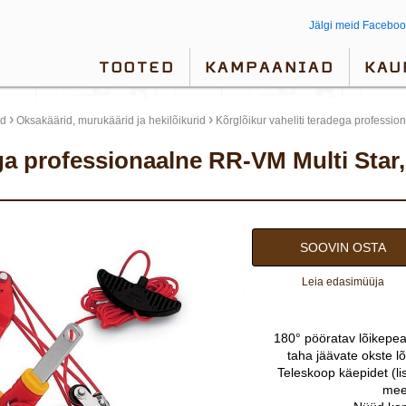
Jälgi meid Faceboo
TOOTED
KAMPAANIAD
KAU
›
›
ad
Oksakäärid, murukäärid ja hekilõikurid
Kõrglõikur vaheliti teradega professi
SOOVIN OSTA
Leia edasimüüja
180° pööratav lõikepea
taha jäävate okste l
Teleskoop käepidet (li
meet