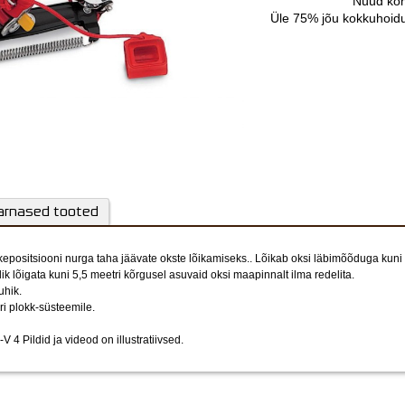
Nüüd komp
Üle 75% jõu kokkuhoidu
Vali juurde sobiv telesk
arnased tooted
kepositsiooni nurga taha jäävate okste lõikamiseks.. Lõikab oksi läbimõõduga kun
k lõigata kuni 5,5 meetri kõrgusel asuvaid oksi maapinnalt ilma redelita.
uhik.
i plokk-süsteemile.
M-V 4
Pildid ja videod on illustratiivsed.