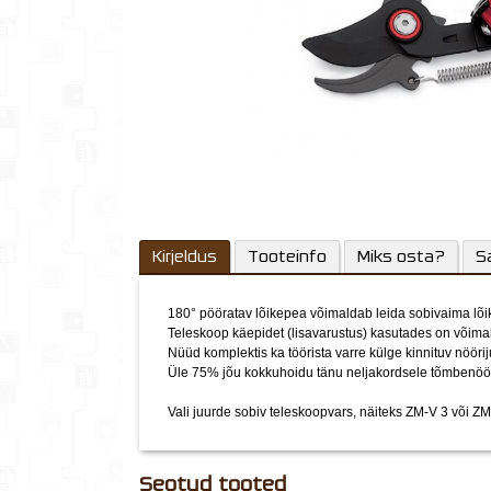
Kirjeldus
Tooteinfo
Miks osta?
S
180° pööratav lõikepea võimaldab leida sobivaima lõi
Teleskoop käepidet (lisavarustus) kasutades on võimali
Nüüd komplektis ka töörista varre külge kinnituv nöörij
Üle 75% jõu kokkuhoidu tänu neljakordsele tõmbenöör
Vali juurde sobiv teleskoopvars, näiteks ZM-V 3 või Z
Seotud tooted