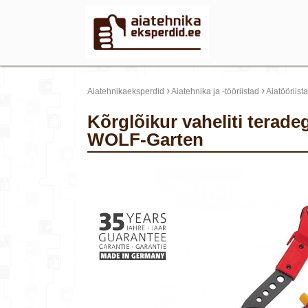
›
›
Aiatehnikaeksperdid
Aiatehnika ja -tööriistad
Aiatööriist
Kõrglõikur vaheliti teradega professionaalne RR-VM Multi Star,
WOLF-Garten
update thumb