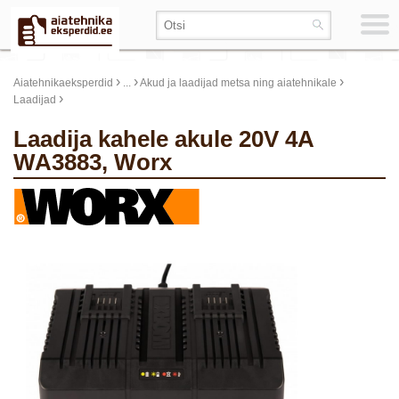
›
›
›
Aiatehnikaeksperdid
...
Akud ja laadijad metsa ning aiatehnikale
›
Laadijad
Laadija kahele akule 20V 4A
WA3883, Worx
update thumb