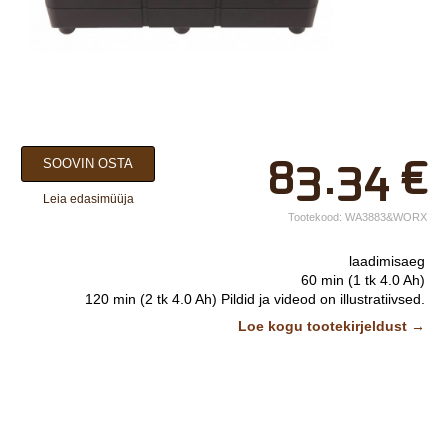
×
83.34
€
SOOVIN OSTA
Teie nimi*
Leia edasimüüja
Ettevõtte nimi.
Tootekood:
WA3883&WORX
Telefon*
laadimisaeg
60 min (1 tk 4.0 Ah)
E-post*
120 min (2 tk 4.0 Ah)
Pildid ja videod on illustratiivsed.
Loe kogu tootekirjeldust →
Vali lähim keskus*
Lisainfo