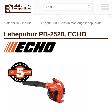
›
›
›
›
Aiatehnikaeksperdid
...
Lehepuhurid
Bensiinimootoriga lehepuhurid
Lehepuhur PB-2520, ECHO
update thumb