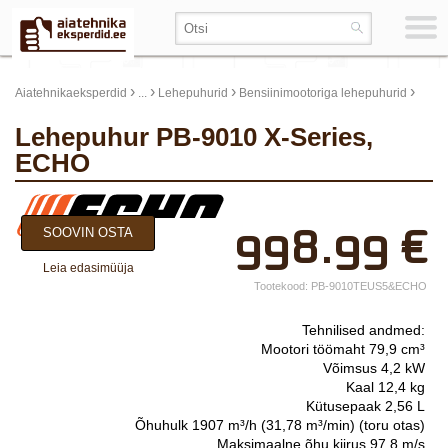
›
›
›
›
Aiatehnikaeksperdid
...
Lehepuhurid
Bensiinimootoriga lehepuhurid
Lehepuhur PB-9010 X-Series,
ECHO
×
998.99
€
SOOVIN OSTA
Teie nimi*
Leia edasimüüja
Ettevõtte nimi.
Tootekood:
PB-9010TEUS5&ECHO
Telefon*
Tehnilised andmed:
Mootori töömaht 79,9 cm³
E-post*
Võimsus 4,2 kW
Kaal 12,4 kg
Vali lähim keskus*
Kütusepaak 2,56 L
Õhuhulk 1907 m³/h (31,78 m³/min) (toru otas)
Maksimaalne õhu kiirus 97,8 m/s