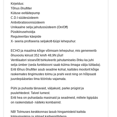
Pühi ja puhasta tänavaid, väljakuid, parke prügist ja
Kirjeldus:
puulehtedest. Talvel lumest.
Tõhus õhufilter
Eriti hea on puhastada masinaid ja seadmeid, millele ligipääs
Kütuse eeltäitepump
on raskendatud- näiteks kombainid.
C.D.I süütesüsteem
Antivibratsioonisüsteem
NB! Tolmuses keskkonnas tasub hingamisteid kaitsta
Unikaalne selja jahutussüsteem (On/Off)
tolmumaskiga ja silmad kaitseprillidega.
Püsikiirusehoidja
Reguleeritav käepide
2-aastane ettevõtte garantii ja 5-aastane tarbijagarantii!
X- seeria profiseeria seljakott-tüüpi lehepuhur.
Jaapani tehnoloogia!
Pildid ja videod on illustratiivsed.
ECHO ja maailma kõige võimsam lehepuhur, mis genereerib
õhuvoolu kiirust 352 km/h 48,9N jõul!
Ventilaatori sissevõtt tsirkuleerib jahutamiseks õhku ka juhi
selja ümber (seda funktsiooni saab külma ilmaga välja lülitada).
Eriti tõhus õhufilter asub seadme kohal, kaitstes mootorit kõige
raskemates tingimustes tolmu ja prahi eest ning on hõlpsasti
juurdepääsetav ilma tööriistu vajamata.
Pühi ja puhasta tänavaid, väljakuid, parke prügist ja
puulehtedest. Talvel lumest.
Eriti hea on puhastada masinaid ja seadmeid, millele ligipääs
on raskendatud- näiteks kombainid.
NB! Tolmuses keskkonnas tasub hingamisteid kaitsta
tolmumaskiga ja silmad kaitseprillidega.