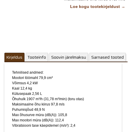
Puhumisjõud 48,9 N
Lisainfo
Loe kogu tootekirjeldust →
Max õhusurve müra (dB(A)): 105,8
Max mootori müra (dB(A)): 112,4
Vibratsiooni tase käepidemel (m/s²): 2,4
Kirjeldus:
Tõhus õhufilter
Kütuse eeltäitepump
C.D.I süütesüsteem
Antivibratsioonisüsteem
Kirjeldus
Tooteinfo
Soovin järelmaksu
Sarnased tooted
Unikaalne selja jahutussüsteem (On/Off)
Püsikiirusehoidja
Reguleeritav käepide
Tehnilised andmed:
X- seeria profiseeria seljakott-tüüpi lehepuhur.
Mootori töömaht 79,9 cm³
Võimsus 4,2 kW
ECHO ja maailma kõige võimsam lehepuhur, mis genereerib
Kaal 12,4 kg
Kütusepaak 2,56 L
õhuvoolu kiirust 352 km/h 48,9N jõul!
Õhuhulk 1907 m³/h (31,78 m³/min) (toru otas)
Ventilaatori sissevõtt tsirkuleerib jahutamiseks õhku ka juhi selja
Maksimaalne õhu kiirus 97,8 m/s
ümber (seda funktsiooni saab külma ilmaga välja lülitada).
Puhumisjõud 48,9 N
Eriti tõhus õhufilter asub seadme kohal, kaitstes mootorit kõige
Max õhusurve müra (dB(A)): 105,8
raskemates tingimustes tolmu ja prahi eest ning on hõlpsasti
Max mootori müra (dB(A)): 112,4
juurdepääsetav ilma tööriistu vajamata.
Vibratsiooni tase käepidemel (m/s²): 2,4