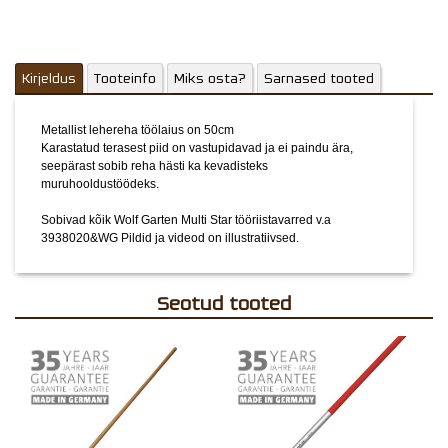
Kirjeldus
Tooteinfo
Miks osta?
Sarnased tooted
Metallist lehereha töölaius on 50cm
Karastatud terasest piid on vastupidavad ja ei paindu ära,
seepärast sobib reha hästi ka kevadisteks
muruhooldustöödeks.
Sobivad kõik Wolf Garten Multi Star tööriistavarred v.a
3938020&WG
Pildid ja videod on illustratiivsed.
Seotud tooted