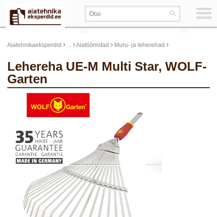
›
›
›
›
Aiatehnikaeksperdid
...
Aiatööriistad
Muru- ja leherehad
Lehereha UE-M Multi Star, WOLF-
Garten
update thumb