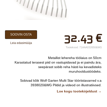
×
32.43
€
SOOVIN OSTA
Teie nimi*
Leia edasimüüja
Ettevõtte nimi.
Tootekood:
71AAA032650&WG
Telefon*
Metallist lehereha töölaius on 50cm
Karastatud terasest piid on vastupidavad ja ei paindu ära,
E-post*
seepärast sobib reha hästi ka kevadisteks
muruhooldustöödeks.
Vali lähim keskus*
Sobivad kõik Wolf Garten Multi Star tööriistavarred v.a
3938020&WG
Pildid ja videod on illustratiivsed.
Lisainfo
Loe kogu tootekirjeldust →