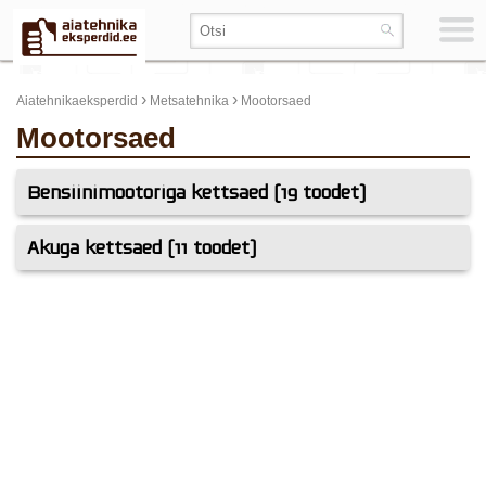
›
›
Aiatehnikaeksperdid
Metsatehnika
Mootorsaed
Mootorsaed
Bensiinimootoriga kettsaed (19 toodet)
Akuga kettsaed (11 toodet)