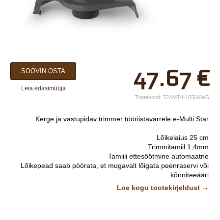
×
47.67
€
SOOVIN OSTA
Teie nimi*
Leia edasimüüja
Ettevõtte nimi.
Tootekood:
72AMT4-1650&WG
Telefon*
Kerge ja vastupidav trimmer tööriistavarrele e-Multi Star
E-post*
Lõikelaius 25 cm
Trimmitamiil 1,4mm
Vali lähim keskus*
Tamiili ettesöötmine automaatne
Lõikepead saab pöörata, et mugavalt lõigata peenraservi või
kõnniteeääri
Kaal 1,1 kg
Lisainfo
Loe kogu tootekirjeldust →
Pildid ja videod on illustratiivsed.