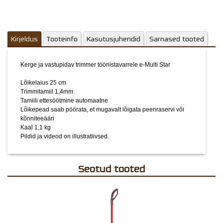
Kirjeldus
Tooteinfo
Kasutusjuhendid
Sarnased tooted
Kerge ja vastupidav trimmer tööriistavarrele e-Multi Star
Lõikelaius 25 cm
Trimmitamiil 1,4mm
Tamiili ettesöötmine automaatne
Lõikepead saab pöörata, et mugavalt lõigata peenraservi või
kõnniteeääri
Kaal 1,1 kg
Pildid ja videod on illustratiivsed.
Seotud tooted