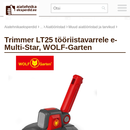
›
›
›
›
Aiatehnikaeksperdid
...
Aiatööriistad
Muud aiatööriistad ja tarvikud
Trimmer LT25 tööriistavarrele e-
Multi-Star, WOLF-Garten
update thumb