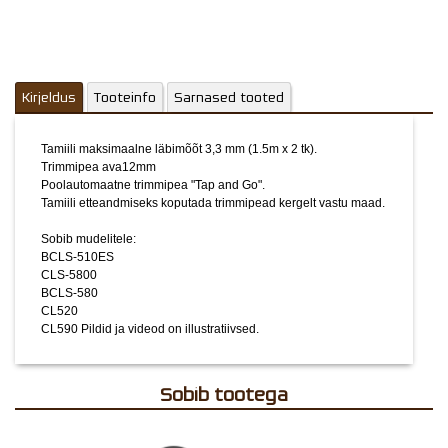
CL590
Pildid ja videod on illustratiivsed.
Kirjeldus
Tooteinfo
Sarnased tooted
Tamiili maksimaalne läbimõõt 3,3 mm (1.5m x 2 tk).
Trimmipea ava12mm
Poolautomaatne trimmipea "Tap and Go".
Tamiili etteandmiseks koputada trimmipead kergelt vastu maad.
Sobib mudelitele:
BCLS-510ES
CLS-5800
BCLS-580
CL520
CL590
Pildid ja videod on illustratiivsed.
Sobib tootega