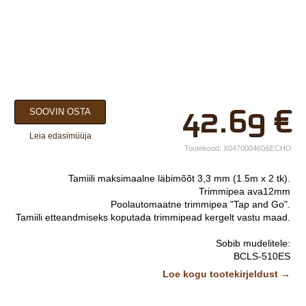
×
42.69
€
SOOVIN OSTA
Teie nimi*
Leia edasimüüja
Ettevõtte nimi.
Tootekood:
X047000460&ECHO
Telefon*
Tamiili maksimaalne läbimõõt 3,3 mm (1.5m x 2 tk).
Trimmipea ava12mm
E-post*
Poolautomaatne trimmipea "Tap and Go".
Tamiili etteandmiseks koputada trimmipead kergelt vastu maad.
Vali lähim keskus*
Sobib mudelitele:
BCLS-510ES
CLS-5800
Lisainfo
Loe kogu tootekirjeldust →
BCLS-580
CL520