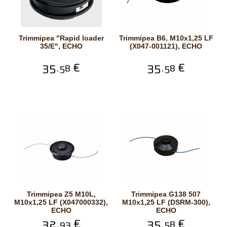
Trimmipea "Rapid loader
Trimmipea B6, M10x1,25 LF
35/E", ECHO
(X047-001121), ECHO
35.
€
35.
€
58
58
Trimmipea Z5 M10L,
Trimmipea G138 507
M10x1,25 LF (X047000332),
M10x1,25 LF (DSRM-300),
ECHO
ECHO
32.
€
35.
€
93
58