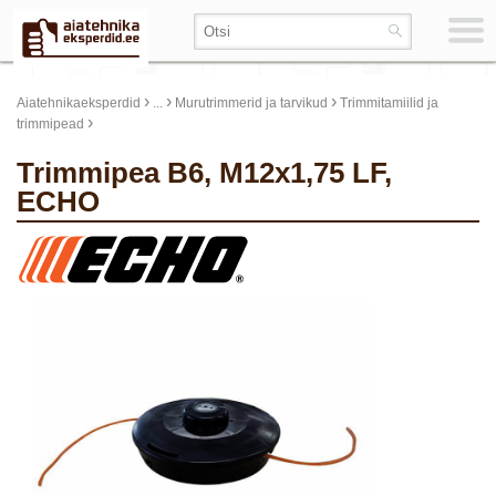
›
›
›
Aiatehnikaeksperdid
...
Murutrimmerid ja tarvikud
Trimmitamiilid ja
›
trimmipead
Trimmipea B6, M12x1,75 LF,
ECHO
update thumb