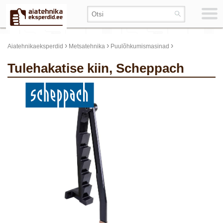
›
›
›
Aiatehnikaeksperdid
Metsatehnika
Puulõhkumismasinad
Tulehakatise kiin, Scheppach
update thumb