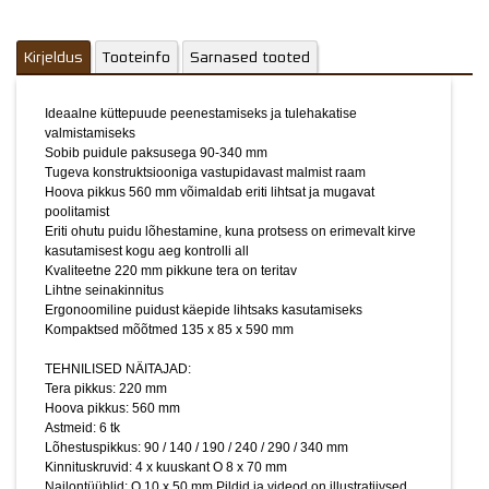
TEHNILISED NÄITAJAD:
Tera pikkus: 220 mm
Kirjeldus
Tooteinfo
Sarnased tooted
Hoova pikkus: 560 mm
Astmeid: 6 tk
Lõhestuspikkus: 90 / 140 / 190 / 240 / 290 / 340 mm
Ideaalne küttepuude peenestamiseks ja tulehakatise
Kinnituskruvid: 4 x kuuskant O 8 x 70 mm
valmistamiseks
Nailontüüblid: O 10 x 50 mm
Pildid ja videod on illustratiivsed.
Sobib puidule paksusega 90-340 mm
Tugeva konstruktsiooniga vastupidavast malmist raam
Hoova pikkus 560 mm võimaldab eriti lihtsat ja mugavat
poolitamist
Eriti ohutu puidu lõhestamine, kuna protsess on erimevalt kirve
kasutamisest kogu aeg kontrolli all
Kvaliteetne 220 mm pikkune tera on teritav
Lihtne seinakinnitus
Ergonoomiline puidust käepide lihtsaks kasutamiseks
Kompaktsed mõõtmed 135 x 85 x 590 mm
TEHNILISED NÄITAJAD:
Tera pikkus: 220 mm
Hoova pikkus: 560 mm
Astmeid: 6 tk
Lõhestuspikkus: 90 / 140 / 190 / 240 / 290 / 340 mm
Kinnituskruvid: 4 x kuuskant O 8 x 70 mm
Nailontüüblid: O 10 x 50 mm
Pildid ja videod on illustratiivsed.