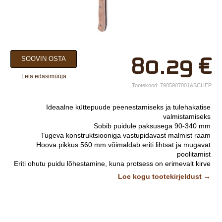
×
80.29
€
SOOVIN OSTA
Teie nimi*
Leia edasimüüja
Ettevõtte nimi.
Tootekood:
7905907001&SCHEP
Telefon*
Ideaalne küttepuude peenestamiseks ja tulehakatise
valmistamiseks
E-post*
Sobib puidule paksusega 90-340 mm
Tugeva konstruktsiooniga vastupidavast malmist raam
Vali lähim keskus*
Hoova pikkus 560 mm võimaldab eriti lihtsat ja mugavat
poolitamist
Eriti ohutu puidu lõhestamine, kuna protsess on erimevalt kirve
kasutamisest kogu aeg kontrolli all
Lisainfo
Loe kogu tootekirjeldust →
Kvaliteetne 220 mm pikkune tera on teritav
Lihtne seinakinnitus
Ergonoomiline puidust käepide lihtsaks kasutamiseks
Kompaktsed mõõtmed 135 x 85 x 590 mm