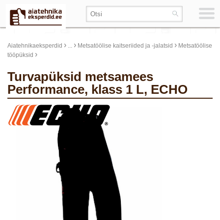
›
›
›
Aiatehnikaeksperdid
...
Metsatöölise kaitseriided ja -jalatsid
Metsatöölise
›
tööpüksid
Turvapüksid metsamees
Performance, klass 1 L, ECHO
update thumb