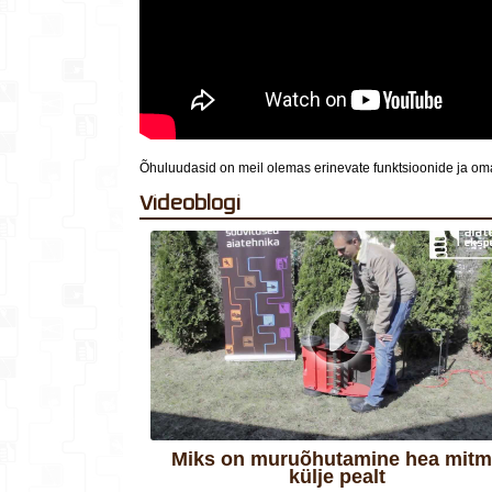
Õhuluudasid on meil olemas erinevate funktsioonide ja oma
Videoblogi
Miks on muruõhutamine hea mitme
külje pealt