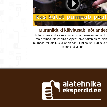
Muruniiduki käivitusabi nõuande
Tihtilugu peale pikka seismist ei pruugi meie muruniidu
tööle minna. Aiatehnika ekspert Toivo näitab enim levi
nüansse, millele tuleks tähelepanu juhtida juhul kui teie 
ei taha käivituda.