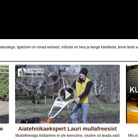
dustega. Igalühel on omad eelised, mõnda on hea ja kerge käsitleda, teine teeb 
Aiatehnikaekspert Lauri mullafreesist
Mullafreesiga töötamine ei ole keeruline, oluline on teada vaid
Mis v