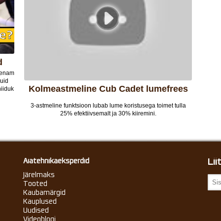
d
k enam
nuid
Kolmeastmeline Cub Cadet lumefrees
niiduk
3-astmeline funktsioon lubab lume koristusega toimet tulla
25% efektiivsemalt ja 30% kiiremini.
Li
Aiatehnikaeksperdid
Järelmaks
Tooted
Kaubamärgid
Kauplused
Uudised
Videoblogi