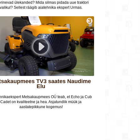
erinevad ülekanded? Mida silmas pidada uue traktori
valikul? Sellest räägib aiatehnika ekspert Urmas.
Elu
hnikaekspert Metsakaupmees OÜ teab, et Echo ja Cub
Cadet on kvaliteetne ja hea. Asjatundlik müük ja
aastatepikkune kogemus!
o Raudsepp jagas teadmisi TV3 saates Naudime Elu.
Vaata järele!