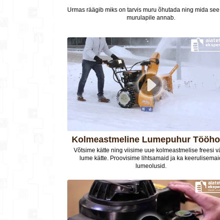
Urmas räägib miks on tarvis muru õhutada ning mida se
murulapile annab.
Kolmeastmeline Lumepuhur Tööh
Võtsime kätte ning viisime uue kolmeastmelise freesi v
lume kätte. Proovisime lihtsamaid ja ka keerulisemai
lumeolusid.