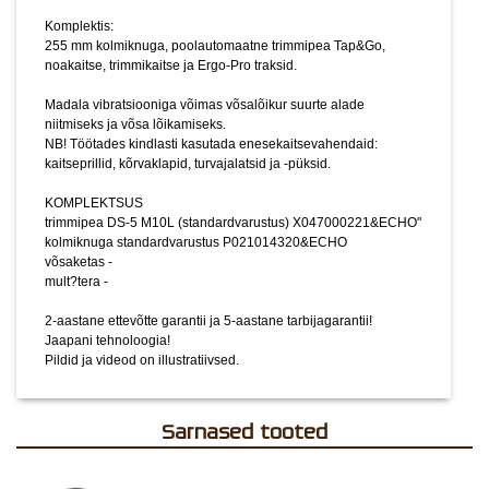
Jaapani tehnoloogia!
Komplektis:
Pildid ja videod on illustratiivsed.
255 mm kolmiknuga, poolautomaatne trimmipea Tap&Go,
noakaitse, trimmikaitse ja Ergo-Pro traksid.
Madala vibratsiooniga võimas võsalõikur suurte alade
niitmiseks ja võsa lõikamiseks.
NB! Töötades kindlasti kasutada enesekaitsevahendaid:
kaitseprillid, kõrvaklapid, turvajalatsid ja -püksid.
KOMPLEKTSUS
trimmipea DS-5 M10L (standardvarustus) X047000221&ECHO"
kolmiknuga standardvarustus P021014320&ECHO
võsaketas -
mult?tera -
2-aastane ettevõtte garantii ja 5-aastane tarbijagarantii!
Jaapani tehnoloogia!
Pildid ja videod on illustratiivsed.
Sarnased tooted