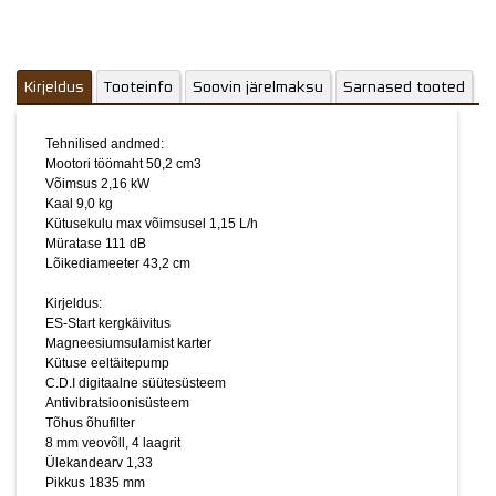
Kütuse eeltäitepump
C.D.I digitaalne süütesüsteem
Antivibratsioonisüsteem
Tõhus õhufilter
Kirjeldus
Tooteinfo
Soovin järelmaksu
8 mm veovõll, 4 laagrit
Sarnased tooted
Ülekandearv 1,33
Pikkus 1835 mm
Tehnilised andmed:
Mootori töömaht 50,2 cm3
Komplektis:
Võimsus 2,16 kW
255 mm kolmiknuga, poolautomaatne trimmipea Tap&Go,
Kaal 9,0 kg
noakaitse, trimmikaitse ja Ergo-Pro traksid.
Kütusekulu max võimsusel 1,15 L/h
Müratase 111 dB
Madala vibratsiooniga võimas võsalõikur suurte alade
Lõikediameeter 43,2 cm
niitmiseks ja võsa lõikamiseks.
NB! Töötades kindlasti kasutada enesekaitsevahendaid:
Kirjeldus:
kaitseprillid, kõrvaklapid, turvajalatsid ja -püksid.
ES-Start kergkäivitus
Magneesiumsulamist karter
KOMPLEKTSUS
Kütuse eeltäitepump
trimmipea DS-5 M10L (standardvarustus) X047000221&ECHO"
C.D.I digitaalne süütesüsteem
kolmiknuga standardvarustus P021014320&ECHO
Antivibratsioonisüsteem
Tõhus õhufilter
võsaketas -
8 mm veovõll, 4 laagrit
mult?tera -
Ülekandearv 1,33
Pikkus 1835 mm
2-aastane ettevõtte garantii ja 5-aastane tarbijagarantii!