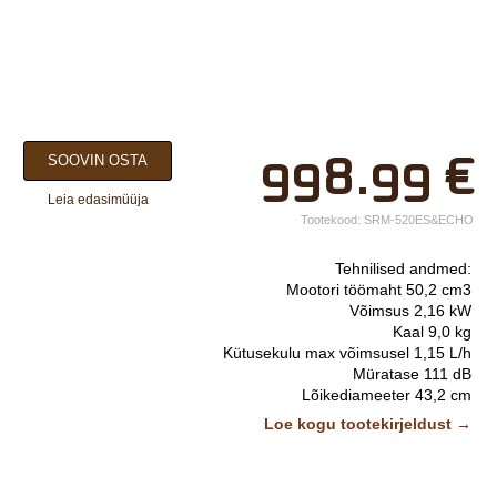
×
998.99
€
SOOVIN OSTA
Teie nimi*
Leia edasimüüja
Ettevõtte nimi.
Tootekood:
SRM-520ES&ECHO
Telefon*
Tehnilised andmed:
Mootori töömaht 50,2 cm3
E-post*
Võimsus 2,16 kW
Kaal 9,0 kg
Vali lähim keskus*
Kütusekulu max võimsusel 1,15 L/h
Müratase 111 dB
Lõikediameeter 43,2 cm
Lisainfo
Loe kogu tootekirjeldust →
Kirjeldus:
ES-Start kergkäivitus
Magneesiumsulamist karter