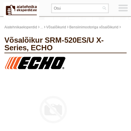
›
›
›
›
Aiatehnikaeksperdid
...
Võsalõikurid
Bensiinimootoriga võsalõikurid
Võsalõikur SRM-520ES/U X-
Series, ECHO
update thumb