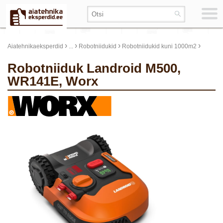
›
›
›
›
Aiatehnikaeksperdid
...
Robotniidukid
Robotniidukid kuni 1000m2
Robotniiduk Landroid M500,
WR141E, Worx
update thumb