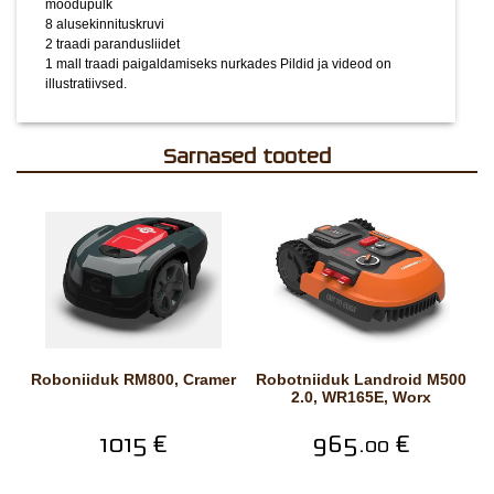
mõõdupulk
8 alusekinnituskruvi
2 traadi parandusliidet
1 mall traadi paigaldamiseks nurkades
Pildid ja videod on
illustratiivsed.
Sarnased tooted
Roboniiduk RM800, Cramer
Robotniiduk Landroid M500
2.0, WR165E, Worx
1015 €
965.
€
00