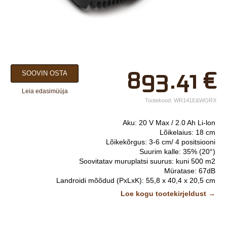
×
893.41
€
SOOVIN OSTA
Teie nimi*
Leia edasimüüja
Ettevõtte nimi.
Tootekood:
WR141E&WORX
Telefon*
Aku: 20 V Max / 2.0 Ah Li-lon
Lõikelaius: 18 cm
E-post*
Lõikekõrgus: 3-6 cm/ 4 positsiooni
Suurim kalle: 35% (20°)
Vali lähim keskus*
Soovitatav muruplatsi suurus: kuni 500 m2
Müratase: 67dB
Landroidi mõõdud (PxLxK): 55,8 x 40,4 x 20,5 cm
Kaal: 9,2 kg
Lisainfo
Loe kogu tootekirjeldust →
Harjavaba mootor
Eriomadused