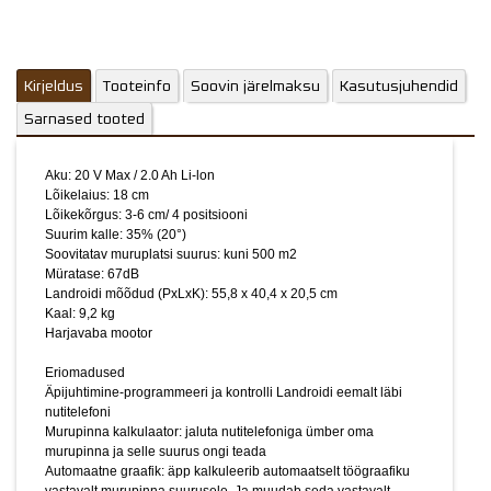
Äpijuhtimine-programmeeri ja kontrolli Landroidi eemalt läbi
nutitelefoni
Murupinna kalkulaator: jaluta nutitelefoniga ümber oma
murupinna ja selle suurus ongi teada
Kirjeldus
Automaatne graafik: äpp kalkuleerib automaatselt töögraafiku
Tooteinfo
Soovin järelmaksu
Kasutusjuhendid
vastavalt murupinna suurusele. Ja muudab seda vastavalt
Sarnased tooted
kohalikele ilmaoludele.
Automaatne tarkvara uuendus: Landroid installeerib uusima
tarkvara ise läbi WiFi
Aku: 20 V Max / 2.0 Ah Li-lon
Lõikelaius: 18 cm
Power ShareTM20V aku sobib ka WORXi akuga
Lõikekõrgus: 3-6 cm/ 4 positsiooni
aiatööriistadele
Suurim kalle: 35% (20°)
Cut to edge-äärelõikus: Kõige vähem lõikamata muru
Soovitatav muruplatsi suurus: kuni 500 m2
Tänu patenteeritud AIA tehnoloogiale sõidab Landroid läbi ka
Müratase: 67dB
Landroidi mõõdud (PxLxK): 55,8 x 40,4 x 20,5 cm
kitsastest vahekäikudest, kiiresti
Kaal: 9,2 kg
Plug-N-Play: eelprogrammeeritud -vajuta nupule ja töö lähebki
Harjavaba mootor
lahti
Eriomadused
Põhiomadused
Äpijuhtimine-programmeeri ja kontrolli Landroidi eemalt läbi
Lisavarustuse pesa: saad Landroidi ise täiendada Plug-in
nutitelefoni
lisavarustusega
Murupinna kalkulaator: jaluta nutitelefoniga ümber oma
Külglaadimine: puhas ja niidetud laadimisalus
murupinna ja selle suurus ongi teada
Multi-Zone programmeerimine-saab perfektselt hakkama
Automaatne graafik: äpp kalkuleerib automaatselt töögraafiku
liigendatud aiaga