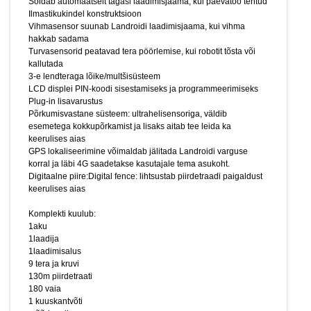
Komplekti kuulub:
Sõidab automaatselt tagasi laadimisjaama, kui päevatöö tehtud
1aku
Ilmastikukindel konstruktsioon
1laadija
Vihmasensor suunab Landroidi laadimisjaama, kui vihma
hakkab sadama
1laadimisalus
Turvasensorid peatavad tera pöörlemise, kui robotit tõsta või
9 tera ja kruvi
kallutada
130m piirdetraati
3-e lendteraga lõike/multšisüsteem
180 vaia
LCD displei PIN-koodi sisestamiseks ja programmeerimiseks
1 kuuskantvõti
Plug-in lisavarustus
mõõdupulk
Põrkumisvastane süsteem: ultrahelisensoriga, väldib
8 alusekinnituskruvi
esemetega kokkupõrkamist ja lisaks aitab tee leida ka
2 traadi parandusliidet
keerulises aias
1 mall traadi paigaldamiseks nurkades
Pildid ja videod on
GPS lokaliseerimine võimaldab jälitada Landroidi varguse
illustratiivsed.
korral ja läbi 4G saadetakse kasutajale tema asukoht.
Digitaalne piire:Digital fence: lihtsustab piirdetraadi paigaldust
keerulises aias
Komplekti kuulub:
1aku
1laadija
1laadimisalus
9 tera ja kruvi
130m piirdetraati
180 vaia
1 kuuskantvõti