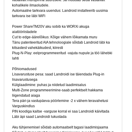
vastavalt murupinna suurusele. Ja muudab seda vastavalt
Tera päri-ja vastupäeva pöörlemine -2 x vähem teravahetusi
kohalikele ilmaoludele.
Varguskindlus
Automaatne tarkvara uuendus: Landroid installeerib uusima
PIN koodiga kaitse -varguse korral ei saa Landroidi käivitada
tarkvara ise läbi WiFi
Läbi äpi saad Landroidi lukustada
Power ShareTM20V aku sobib ka WORXi akuga
Aku tühjenemisel sõidab automaatselt tagasi laadimisjaama
aiatööriistadele
Sõidab automaatselt tagasi laadimisjaama, kui päevatöö tehtud
Cut to edge-äärelõikus: Kõige vähem lõikamata muru
Ilmastikukindel konstruktsioon
Tänu patenteeritud AIA tehnoloogiale sõidab Landroid läbi ka
kitsastest vahekäikudest, kiiresti
Vihmasensor suunab Landroidi laadimisjaama, kui vihma
Plug-N-Play: eelprogrammeeritud -vajuta nupule ja töö lähebki
hakkab sadama
lahti
Turvasensorid peatavad tera pöörlemise, kui robotit tõsta või
kallutada
Põhiomadused
3-e lendteraga lõike/multšisüsteem
Lisavarustuse pesa: saad Landroidi ise täiendada Plug-in
LCD displei PIN-koodi sisestamiseks ja programmeerimiseks
lisavarustusega
Plug-in lisavarustus
Külglaadimine: puhas ja niidetud laadimisalus
Põrkumisvastane süsteem: ultrahelisensoriga, väldib
Multi-Zone programmeerimine-saab perfektselt hakkama
esemetega kokkupõrkamist ja lisaks aitab tee leida ka
liigendatud aiaga
keerulises aias
Tera päri-ja vastupäeva pöörlemine -2 x vähem teravahetusi
GPS lokaliseerimine võimaldab jälitada Landroidi varguse korral
Varguskindlus
ja läbi 4G saadetakse kasutajale tema asukoht.
PIN koodiga kaitse -varguse korral ei saa Landroidi käivitada
Digitaalne piire:Digital fence: lihtsustab piirdetraadi paigaldust
Läbi äpi saad Landroidi lukustada
keerulises aias
Aku tühjenemisel sõidab automaatselt tagasi laadimisjaama