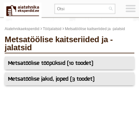
›
›
Aiatehnikaeksperdid
Tööjalatsid
Metsatöölise kaitseriided ja -jalatsid
Metsatöölise kaitseriided ja -
jalatsid
Metsatöölise tööpüksid (10 toodet)
Metsatöölise jakid, joped (3 toodet)