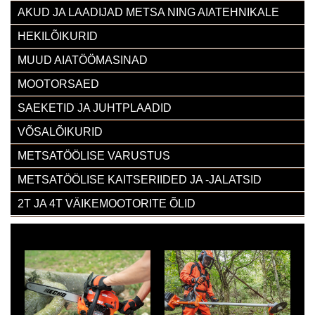
AKUD JA LAADIJAD METSA NING AIATEHNIKALE
HEKILÕIKURID
MUUD AIATÖÖMASINAD
MOOTORSAED
SAEKETID JA JUHTPLAADID
VÕSALÕIKURID
METSATÖÖLISE VARUSTUS
METSATÖÖLISE KAITSERIIDED JA -JALATSID
2T JA 4T VÄIKEMOOTORITE ÕLID
100% Jaapani kvaliteet!