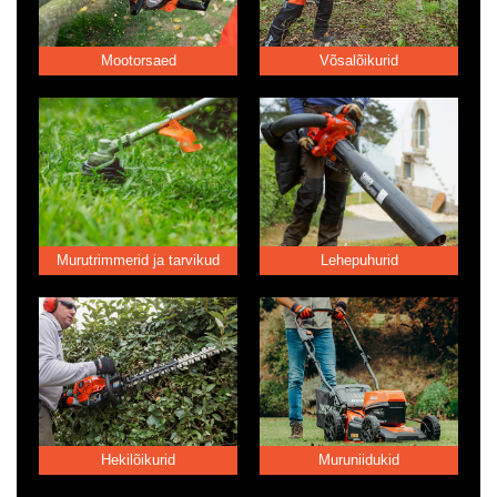
Mootorsaed
Võsalõikurid
Murutrimmerid ja tarvikud
Lehepuhurid
Hekilõikurid
Muruniidukid