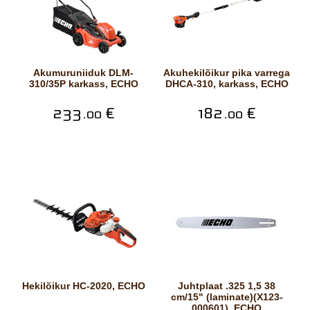
Akumuruniiduk DLM-
Akuhekilõikur pika varrega
310/35P karkass, ECHO
DHCA-310, karkass, ECHO
233.
€
182.
€
00
00
Hekilõikur HC-2020, ECHO
Juhtplaat .325 1,5 38
cm/15" (laminate)(X123-
000601), ECHO