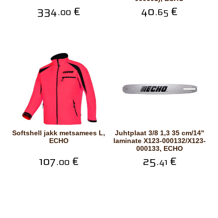
334.
€
40.
€
00
65
Softshell jakk metsamees L,
Juhtplaat 3/8 1,3 35 cm/14"
ECHO
laminate X123-000132/X123-
000133, ECHO
107.
€
25.
€
00
41