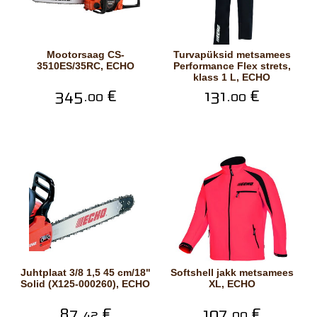
Mootorsaag CS-
Turvapüksid metsamees
3510ES/35RC, ECHO
Performance Flex strets,
klass 1 L, ECHO
345.
€
131.
€
00
00
Juhtplaat 3/8 1,5 45 cm/18"
Softshell jakk metsamees
Solid (X125-000260), ECHO
XL, ECHO
87.
€
107.
€
42
00