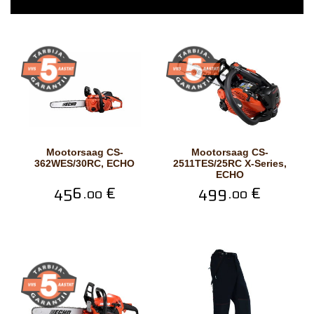
Mootorsaag CS-
Mootorsaag CS-
362WES/30RC, ECHO
2511TES/25RC X-Series,
ECHO
456.
€
499.
€
00
00