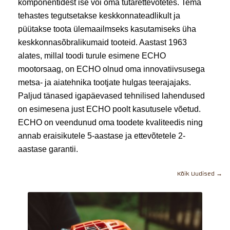
komponentidest ise või oma tütarettevõtetes. Tema
tehastes tegutsetakse keskkonnateadlikult ja
püütakse toota ülemaailmseks kasutamiseks üha
keskkonnasõbralikumaid tooteid. Aastast 1963
alates, millal toodi turule esimene ECHO
mootorsaag, on ECHO olnud oma innovatiivsusega
metsa- ja aiatehnika tootjate hulgas teerajajaks.
Paljud tänased igapäevased tehnilised lahendused
on esimesena just ECHO poolt kasutusele võetud.
ECHO on veendunud oma toodete kvaliteedis ning
annab eraisikutele 5-aastase ja ettevõtetele 2-
aastase garantii.
Kõik Uudised →