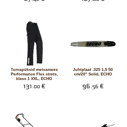
Turvapüksid metsamees
Juhtplaat .325 1,5 50
Performance Flex strets,
cm/20" Solid, ECHO
klass 1 XXL, ECHO
131.
€
96.
€
00
56