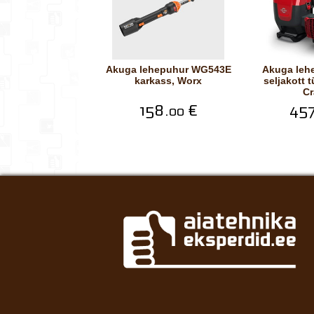
Akuga lehepuhur WG543E
Akuga lehepuhur 82B26
karkass, Worx
seljakott 
Cr
158.
€
457
00