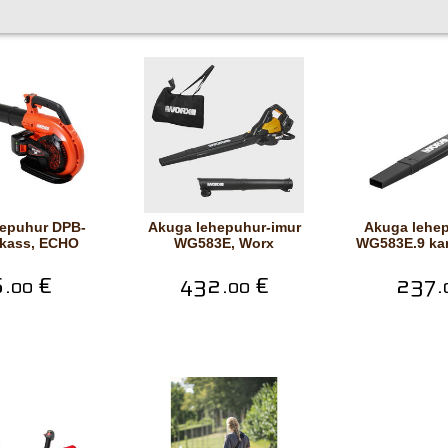
Akuga lehepuhur-imur
Akuga lehepuhur-imur
rkass, ECHO
WG583E, Worx
WG583E.9 kar
.
€
432.
€
237.
00
00