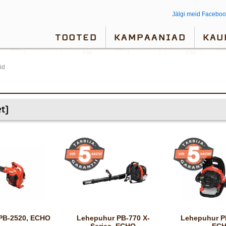
Jälgi meid Faceboo
TOOTED
KAMPAANIAD
KAU
id
et)
 PB-2520, ECHO
Lehepuhur PB-770 X-
Lehepuhur PB-265ESLT,