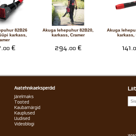
Akuga lehepuhur 82B20,
Akuga lehepuhur 48B800,
tüüpi karkass,
karkass, Cramer
karkass,
amer
.
€
294.
€
141.
00
00
Li
Aiatehnikaeksperdid
Järelmaks
Tooted
Kaubamärgid
Kauplused
Uudised
Videoblogi
www