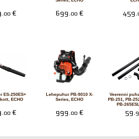
Series, ECHO
EC
.
€
699.
€
459.
00
00
Lehepuhur PB-9010 X-
Veerenni puhastuskompl.
kott, ECHO
Series, ECHO
PB-251, PB-25
PB-265ES
.
€
999.
€
59.
00
00
9