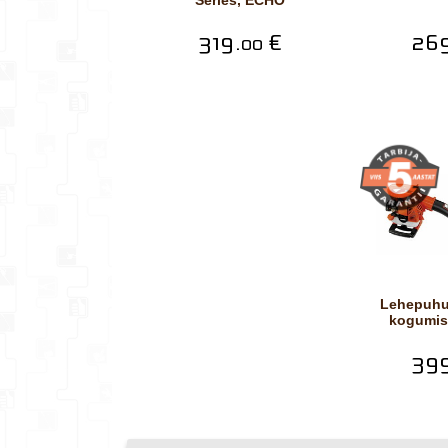
Series, ECHO
319.
€
269
00
Lehepuhur ES-250ES+
kogumis
399