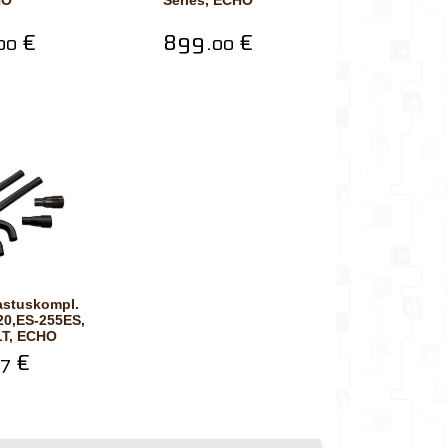
HO
Series, ECHO
€
899.
€
00
00
20,ES-255ES,
LT, ECHO
€
7