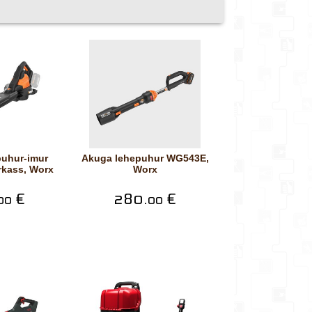
Akuga lehepuhur WG543E,
kass, Worx
Worx
€
280.
€
00
00