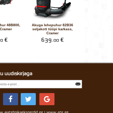
Akuga lehepuhur 82B36
 Cramer
seljakott tüüpi karkass,
Cramer
€
639.
€
00
00
itu uudiskirjaga
.aiatehnikaeksperdid.ee | www.ate.ee