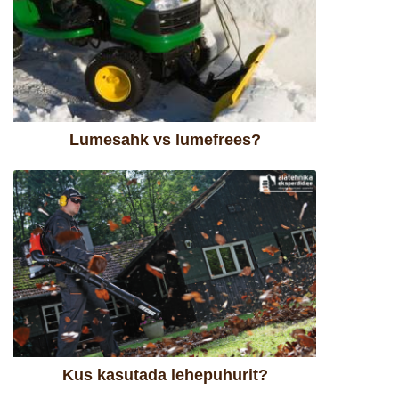
Lumesahk vs lumefrees?
Kus kasutada lehepuhurit?