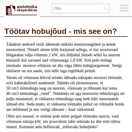
Töötav hobujõud - mis see on?
Tahaksin seekord veidi lähemalt rääkida mootorsaagidest ja nende
mootoritest. Nimelt oleme kõik harjunud sellega, et kui mootorsael
hõigatakse välja võimsus 2 kW, siis üldjuhul ilutseb sellel ka suurem
hinnasilt kui sarnasel sael võimsusega 1,8 kW. Siin pole midagi
imestada: mootori võimsus on üks väga tähtis müügiargument. Veelgi
olulisem on aru saada, mis selle taga tegelikult peitub.
Varem oli võimsuse kõrval teiseks tähtsaks näitajaks mootori töömaht,
eriti kahetaktilistel seadmetel. Näiteks oli elementaarne, et
50 cm
3
töömahuga saag on suurem, võimsam ja tõhusam kui tema
40 cm
3
töömahuga „vend”. Nüüdseks on aga mootorite tehnoloogia nii
palju muutunud, et väiksema töömahuga saag teeb tihti suurematele
silmad ette. Seda enam, et väiksema töömahu puhul on võimalik hoida
sae mõõtmed ja mis veelgi tähtsam – kaal väiksemad.
Olles aru saanud, et oluline pole mitte pelgalt töömahu suurus, vaid
võimsuse näitaja kW, siis prooviksin lahti seletada ka ühe eriti tähtsa
nüansi. Kutsume seda hellitavalt „töötavaks hobujõuks”.