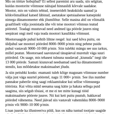
Mis on töötav hobujõud? Et sellest paremini aru saada, siis selgitan,
kuidas mootorite võimsuse näitajad hinnasildi kõrvale saadakse.
Mootor, mis on valmis tehtud, inseneridelt heakskiidu saanud ja
kõikvõimalikud katsed läbinud, asetatakse spetsiaalsesse katsepinki
nimega dünamomeeter ehk jõumõõtur. Selle masina abil on võimalik
graafiliselt välja joonistada ühe või teise mootori võimsus teatud
pööretel. Teadagi muutuvad need andmed iga pöörde juures ning
seepärast ongi meil vaja teada mootori kasulikku võimsust.
Mootorsaagide puhul kehtib lihtne reegel: kui saed kõva puitu, on
üldjuhul sae mootori pöörded 8000–9000 p/min ning pehme puidu
puhul vastavalt 9000–10 000 p/min. Siin tulebki mängu see uus tarkus,
millel peatun. Mootorsaed saavutavad tänapäeval muretult väga suuri
pöördeid. On saage, mis tehasest tulnuna suudavad „kiunuda” isegi üle
13 000 pöörde. Samuti kiunuvad needsamad saed ka dünamomeetri
stendis, kus mõõdetakse maksimaalset jõudu.
Ja siin peitubki konks: enamasti tuleb kõige magusam võimsuse number
välja just väga suurtel pööretel, nagu 11 000+ p/min. See ilus number
pannakse paberile ning saagi reklaamitakse kui sellise võimsusega
tööriista. Kui võtta nüüd seesama saag kätte ja hakata sellega puid
saagima, siis selgub tõsiasi, et me ei tee mitte kunagi tööd
maksimaalsete pöörete juures. Nii kui kett puitu puutub, hakkavad
pöörded vähenema. Need jäävad siis vastavalt vahemikku 8000–9000
p/min või 9000–10 000 p/min.
Lisan juurde ka illustreeriva pildi, kus on näha tuntud tootjate saagide