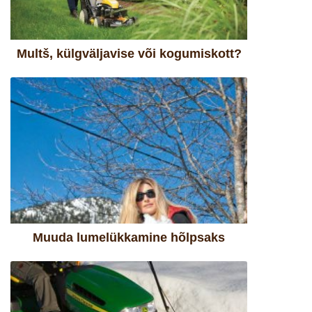
Multš, külgväljavise või kogumiskott?
Muuda lumelükkamine hõlpsaks