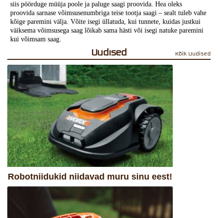
siis pöörduge müüja poole ja paluge saagi proovida. Hea oleks
proovida sarnase võimsusenumbriga teise tootja saagi – sealt tuleb vahe
kõige paremini välja. Võite isegi üllatuda, kui tunnete, kuidas justkui
väiksema võimsusega saag lõikab sama hästi või isegi natuke paremini
kui võimsam saag.
Uudised
Kõik Uudised
Robotniidukid niidavad muru sinu eest!