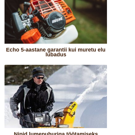
Echo 5-aastane garantii kui muretu elu
lubadus
Nipid lumepuhuriga töötamiseks