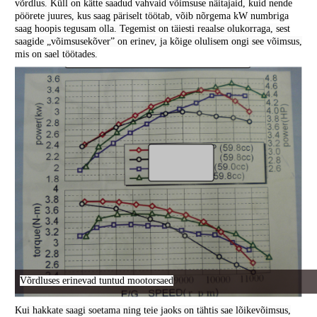
võrdlus. Küll on kätte saadud vahvaid võimsuse näitajaid, kuid nende
pöörete juures, kus saag päriselt töötab, võib nõrgema kW numbriga
saag hoopis tegusam olla. Tegemist on täiesti reaalse olukorraga, sest
saagide „võimsusekõver” on erinev, ja kõige olulisem ongi see võimsus,
mis on sael töötades.
Võrdluses erinevad tuntud mootorsaed
Kui hakkate saagi soetama ning teie jaoks on tähtis sae lõikevõimsus,